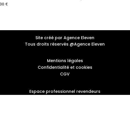
Le
,00
€
prix
prix
prix
5
initial
actuel
l
actuel
était :
est :
:
est :
404,10 €.
269,00 €.
00 €.
188,00 €.
Site créé par Agence Eleven
Tous droits réservés @Agence Eleven
Mentions légales
Confidentialité et cookies
CGV
Espace professionnel revendeurs