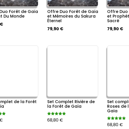
 Duo Forêt de Gaïa
Offre Duo Forêt de Gaïa
Offre Duo
ut Du Monde
et Mémoires du Sakura
et Prophét
Éternel
Sacré
Le
€
Le
Le
Le
Le
79,90
€
79,90
€
prix
prix
prix
prix
pri
actuel
initial
actuel
initial
ac
est :
était :
est :
était :
est
€.
79,90 €.
89,60 €.
79,90 €.
89,60 €.
79
omplet de la Forêt
Set Complet Rivière de
Set compl
ïa
la Forêt de Gaïa
Roses de l
Gaïa
Note
€
68,80
€
5.00
Note
68,80
€
sur 5
5.00