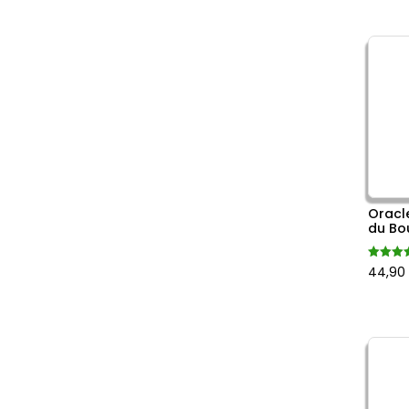
Oracl
du Bo
Note
44,9
5.00
sur 5