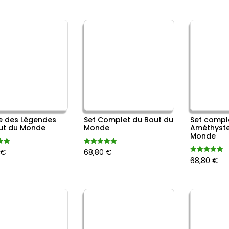
sur 5
e des Légendes
Set Complet du Bout du
Set compl
ut du Monde
Monde
Améthyste
Monde
Note
0
€
68,80
€
5.00
Note
68,80
€
sur 5
5.00
sur 5