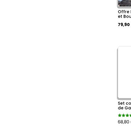
Offre
et Bo
Le
79,90
prix
initial
était :
89,60 
Set c
de Ga
Note
68,80
4.96
sur 5