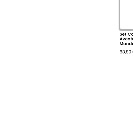
Set C
Avent
Mond
68,80