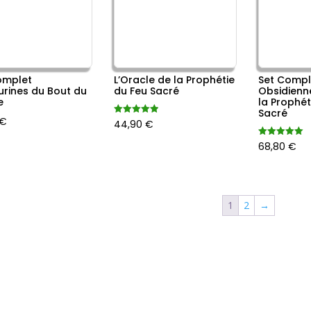
omplet
L’Oracle de la Prophétie
Set Compl
urines du Bout du
du Feu Sacré
Obsidienn
e
la Prophét
Sacré
€
Note
44,90
€
5.00
sur 5
Note
68,80
€
5.00
sur 5
1
2
→