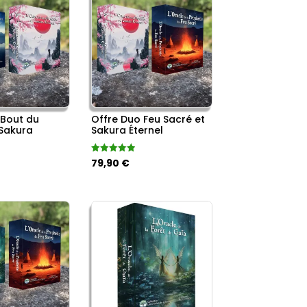
 Bout du
Offre Duo Feu Sacré et
Sakura
Sakura Éternel
Le
Le
Note
79,90
€
5.00
x
sur 5
prix
prix
tuel
initial
actuel
 :
était :
est :
,90 €.
89,60 €.
79,90 €.