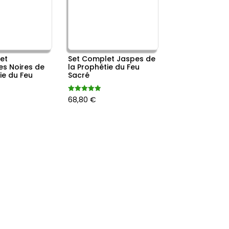
et
Set Complet Jaspes de
es Noires de
la Prophétie du Feu
ie du Feu
Sacré
Note
68,80
€
5.00
sur 5