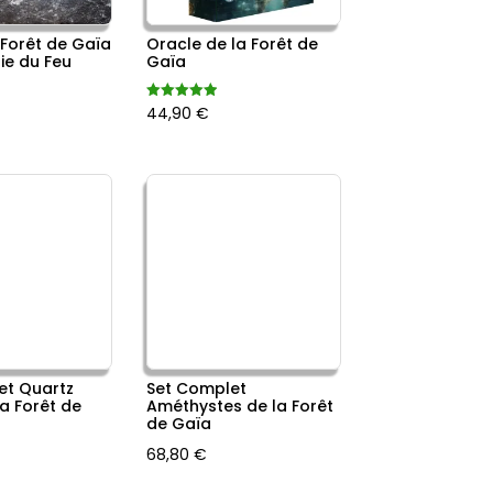
 Forêt de Gaïa
Oracle de la Forêt de
ie du Feu
Gaïa
Note
44,90
€
4.99
x
sur 5
tuel
 :
,90 €.
et Quartz
Set Complet
a Forêt de
Améthystes de la Forêt
de Gaïa
68,80
€