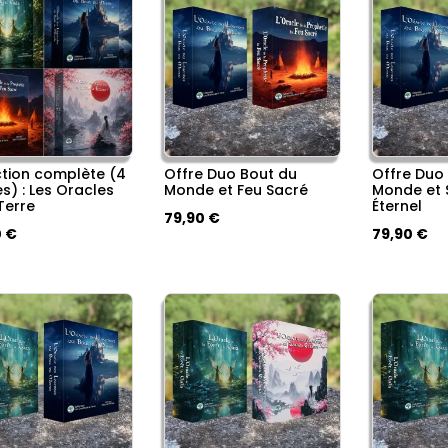
ction complète (4
Offre Duo Bout du
Offre Duo
s) : Les Oracles
Monde et Feu Sacré
Monde et 
Terre
Éternel
Le
Le
79,90
€
Le
Le
Le
0
€
79,90
€
prix
prix
prix
prix
pri
initial
actuel
actuel
initial
ac
était :
est :
est :
était :
est
89,60 €.
79,90 €.
 €.
149,90 €.
89,60 €.
79