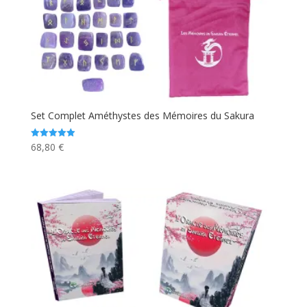
Set Complet Améthystes des Mémoires du Sakura
68,80
€
Note
5.00
sur 5