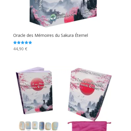
Oracle des Mémoires du Sakura Éternel
44,90
€
Note
5.00
sur 5