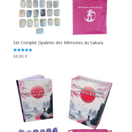
Set Complet Opalines des Mémoires du Sakura
68,80
€
Note
5.00
sur 5