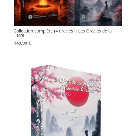
Collection complète (4 oracles) : Les Oracles de la
Terre
Le
Le
149,90
€
prix
prix
initial
actuel
était :
est :
179,60 €.
149,90 €.