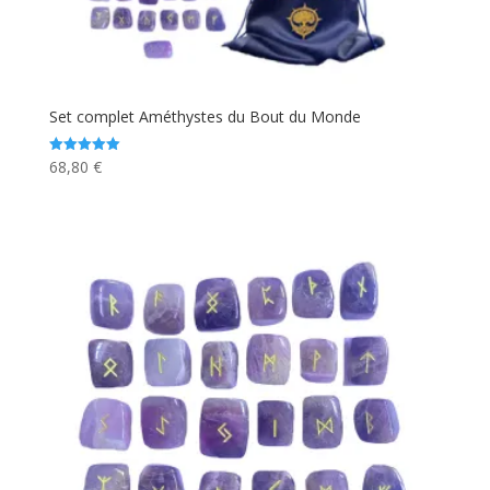
Set complet Améthystes du Bout du Monde
68,80
€
Note
5.00
sur 5