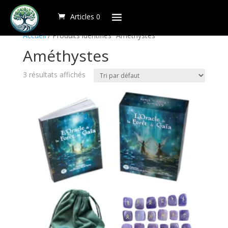
Articles 0
Accueil
/ Produits identifiés “Améthystes”
Améthystes
3 résultats affichés