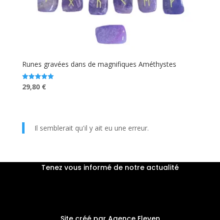
Runes gravées dans de magnifiques Améthystes
Le
Le
29,80
€
Note
5.00
prix
prix
sur 5
initial
actuel
était :
est :
Il semblerait qu'il y ait eu une erreur.
34,00 €.
29,80 €.
Tenez vous informé de notre actualité
Site créé par Agence Eleven