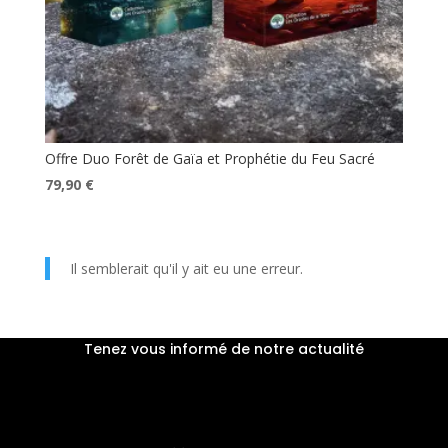
Offre Duo Forêt de Gaïa et Prophétie du Feu Sacré
Le
Le
79,90
€
prix
prix
initial
actuel
était :
est :
Il semblerait qu'il y ait eu une erreur.
89,60 €.
79,90 €.
Tenez vous informé de notre actualité