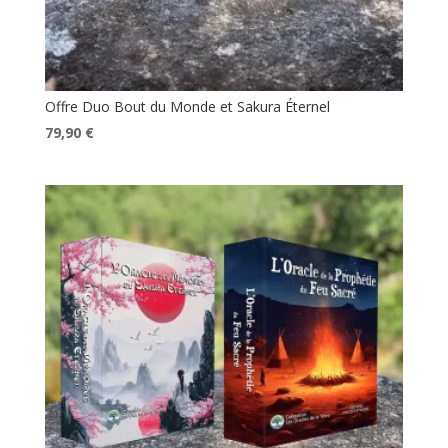
Offre Duo Bout du Monde et Sakura Éternel
Le
Le
79,90
€
prix
prix
initial
actuel
était :
est :
89,60 €.
79,90 €.