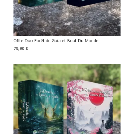
Offre Duo Forêt de Gaïa et Bout Du Monde
Le
Le
79,90
€
prix
prix
initial
actuel
était :
est :
89,60 €.
79,90 €.