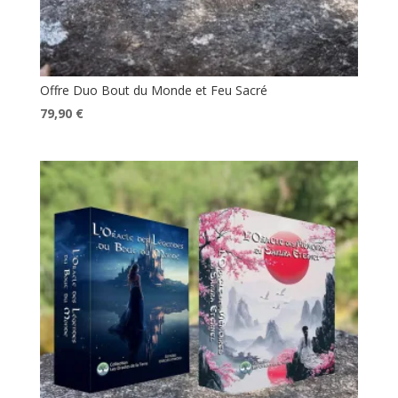
Offre Duo Bout du Monde et Feu Sacré
Le
Le
79,90
€
prix
prix
initial
actuel
était :
est :
89,60 €.
79,90 €.