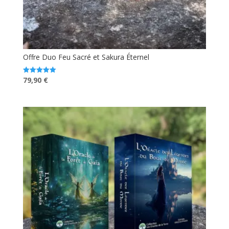
Offre Duo Feu Sacré et Sakura Éternel
Le
Le
79,90
€
Note
5.00
prix
prix
sur 5
initial
actuel
était :
est :
89,60 €.
79,90 €.