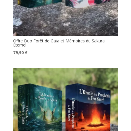
Offre Duo Forêt de Gaïa et Mémoires du Sakura
Éternel
Le
Le
79,90
€
prix
prix
initial
actuel
était :
est :
89,60 €.
79,90 €.