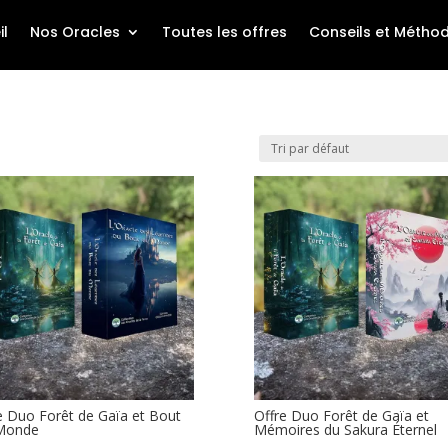
il
Nos Oracles
Toutes les offres
Conseils et Métho
e Duo Forêt de Gaïa et Bout
Offre Duo Forêt de Gaïa et
Monde
Mémoires du Sakura Éternel