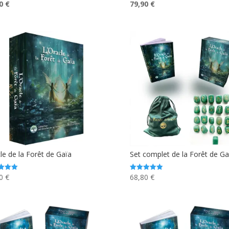
Le
Le
Le
90
€
79,90
€
prix
prix
prix
l
actuel
initial
actuel
:
est :
était :
est :
0 €.
79,90 €.
89,60 €.
79,90 €.
le de la Forêt de Gaïa
Set complet de la Forêt de Ga
90
€
68,80
€
Note
4.96
5
sur 5