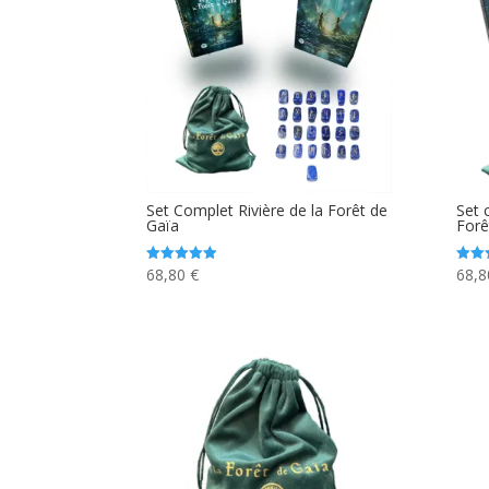
Set Complet Rivière de la Forêt de
Set 
Gaïa
Forê
68,80
€
68,
Note
Note
5.00
5.00
sur 5
sur 