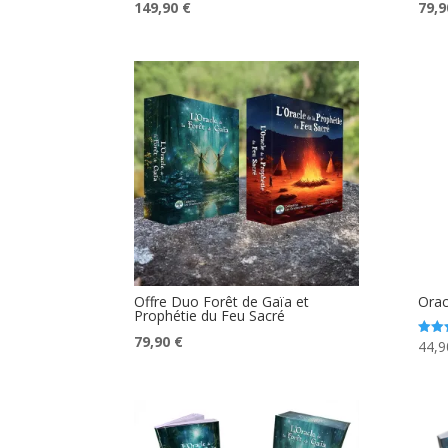
Le
Le
Le
149,90
€
79,
prix
prix
prix
initial
actuel
initia
était :
est :
était 
179,60 €.
149,90 €.
89,6
Offre Duo Forêt de Gaïa et
Orac
Prophétie du Feu Sacré
Le
Le
79,90
€
44,
Note
4.99
prix
prix
sur 
initial
actuel
était :
est :
89,60 €.
79,90 €.