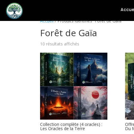
Accue
Accueil
/ Produits identifiés “Forêt de Gaïa”
Forêt de Gaïa
10 résultats affichés
Collection complète (4 oracles) :
Offr
Les Oracles de la Terre
Du 