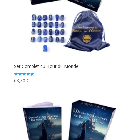
Set Complet du Bout du Monde
68,80
€
Note
5.00
sur 5