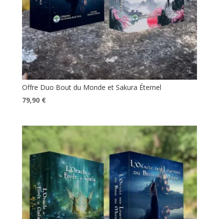
Offre Duo Bout du Monde et Sakura Éternel
Le
Le
79,90
€
prix
prix
initial
actuel
était :
est :
89,60 €.
79,90 €.