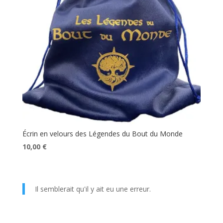
Écrin en velours des Légendes du Bout du Monde
Le
Le
10,00
€
prix
prix
initial
actuel
était :
est :
Il semblerait qu'il y ait eu une erreur.
12,00 €.
10,00 €.