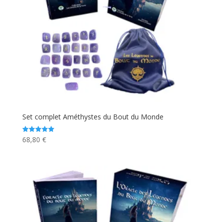
Set complet Améthystes du Bout du Monde
68,80
€
Note
5.00
sur 5