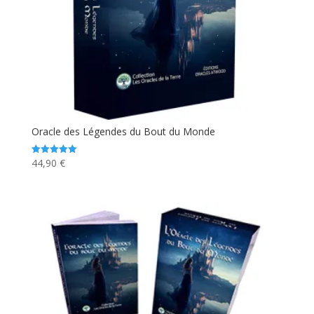
Oracle des Légendes du Bout du Monde
44,90
€
Note
5.00
sur 5