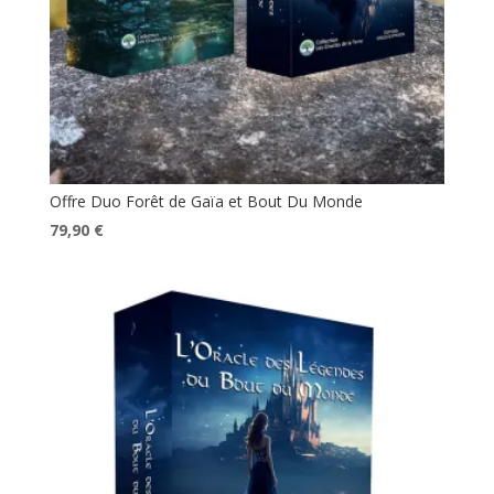
Offre Duo Forêt de Gaïa et Bout Du Monde
Le
Le
79,90
€
prix
prix
initial
actuel
était :
est :
89,60 €.
79,90 €.