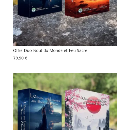
Offre Duo Bout du Monde et Feu Sacré
Le
Le
79,90
€
prix
prix
initial
actuel
était :
est :
89,60 €.
79,90 €.