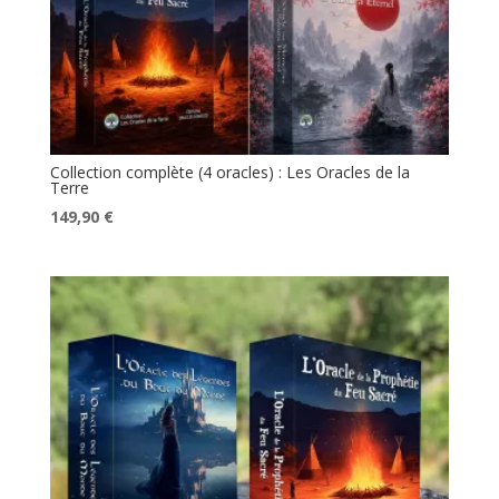
Collection complète (4 oracles) : Les Oracles de la
Terre
Le
Le
149,90
€
prix
prix
initial
actuel
était :
est :
179,60 €.
149,90 €.