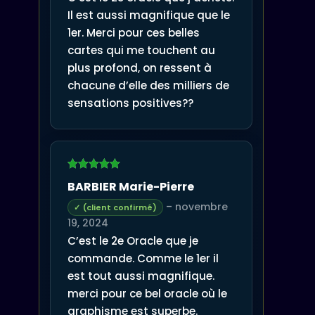
Il est aussi magnifique que le
1er. Merci pour ces belles
cartes qui me touchent au
plus profond, on ressent à
chacune d’elle des milliers de
sensations positives??
Note
5
sur
BARBIER Marie-Pierre
5
–
novembre
(client confirmé)
19, 2024
C’est le 2e Oracle que je
commande. Comme le 1er il
est tout aussi magnifique.
merci pour ce bel oracle où le
graphisme est superbe.