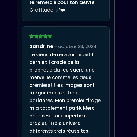
te remercie pour ton œuvre.
Gratitude ✨?❤️
Note
5
sur
Sandrine
–
octobre 23, 2024
5
Je viens de recevoir le petit
dernier: l oracle de la
prophetie du feu sacré. une
merveille comme les deux
premiers!!! les images sont
magnifiques et tres
parlantes. Mon premier tirage
m a totalement parlé. Merci
pour ces trois superbes
oracles! Trois univers
differents trois réussites.