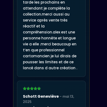
tarde les prochains en
attendant je complète la
collection.merci aussi au
service après vente très
réactif et la
compréhension.alex est une
personne honnête et longue
vie a elle .merci beaucoup en
t’en que professionnel
cartomancien je lui dirais de
pousser les limites et de ce
lancé dans d autre création .
Note
5
sur
Schott Geneviève
–
mai 13,
5
2025