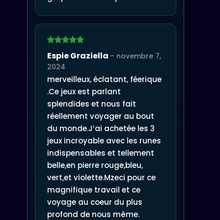
Note
5
sur
Espie Graziella
–
novembre 7,
5
2024
merveilleux, éclatant, féerique
.Ce jeux est parlant
splendides et nous fait
réellement voyager au bout
du monde.J’ai achetée les 3
jeux incroyable avec les runes
indispensables et tellement
belle,en pierre rouge,bleu,
vert,et violette.Mzeci pour ce
magnifique travail et ce
voyage au coeur du plus
profond de nous même.