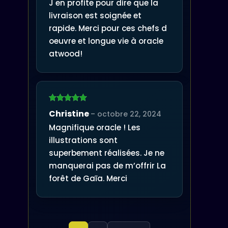
J en profite pour dire que la
livraison est soignée et
rapide. Merci pour ces chefs d
oeuvre et longue vie à oracle
atwood!
Note
5
sur
Christine
–
octobre 22, 2024
5
Magnifique oracle ! Les
illustrations sont
superbement réalisées. Je ne
manquerai pas de m’offrir La
forêt de Gaīa. Merci