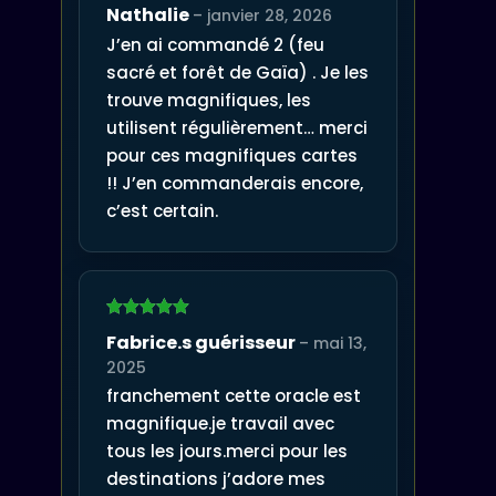
Note
5
sur
Nathalie
–
janvier 28, 2026
5
J’en ai commandé 2 (feu
sacré et forêt de Gaïa) . Je les
trouve magnifiques, les
utilisent régulièrement… merci
pour ces magnifiques cartes
!! J’en commanderais encore,
c’est certain.
Note
5
sur
Fabrice.s guérisseur
–
mai 13,
5
2025
franchement cette oracle est
magnifique.je travail avec
tous les jours.merci pour les
destinations j’adore mes