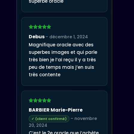
superbe oracle
Note
5
sur
Debus
–
décembre 1, 2024
5
Magnifique oracle avec des
superbes images et qui parle
très bien je l’ai reçu il y a très
peu de temps mais j’en suis
très contente
Note
5
sur
BARBIER Marie-Pierre
5
–
novembre
(client confirmé)
20, 2024
C’est le 2e oracle que j’achète.