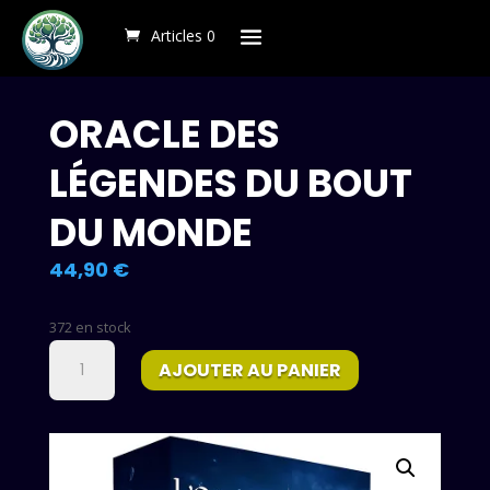
Articles 0
ORACLE DES
LÉGENDES DU BOUT
DU MONDE
Le
44,90
€
prix
actuel
372 en stock
est :
quantité
44,90 €.
AJOUTER AU PANIER
de
Oracle
des
Légendes
du