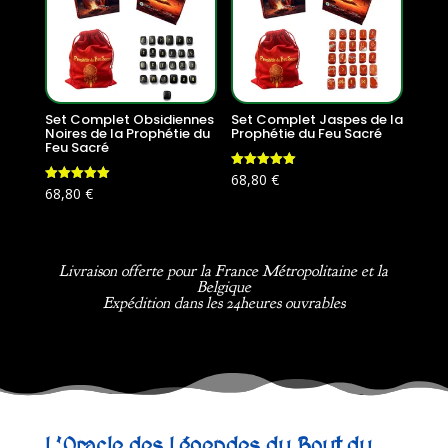
Set Complet Obsidiennes
Set Complet Jaspes de la
Noires de la Prophétie du
Prophétie du Feu Sacré
Feu Sacré
Note
68,80
€
5.00
Note
68,80
€
sur 5
5.00
sur 5
Livraison offerte pour la France Métropolitaine et la
Belgique
Expédition dans les 24heures ouvrables
L’Oracle des Légendes du Bout du