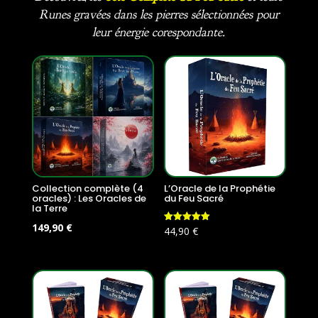
Runes gravées dans les pierres sélectionnées pour
leur énergie corespondante.
Collection complète (4
L’Oracle de la Prophétie
oracles) : Les Oracles de
du Feu Sacré
la Terre
Le
Le
149,90
€
Note
44,90
€
5.00
prix
prix
sur 5
initial
actuel
était :
est :
179,60 €.
149,90 €.