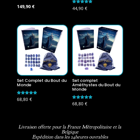
Le
Le
149,90
€
Note
44,90
€
5.00
prix
prix
sur 5
initial
actuel
était :
est :
179,60 €.
149,90 €.
Set Complet du Bout du
Set complet
Monde
Améthystes du Bout du
Monde
Note
68,80
€
5.00
Note
68,80
€
sur 5
5.00
sur 5
Livraison offerte pour la France Métropolitaine et la
Belgique
Expédition dans les 24heures ouvrables