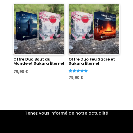
initial
actuel
était :
est :
était :
est :
89,60 €.
79,90 €.
89,60 €.
79,90 €.
Offre Duo Bout du
Offre Duo Feu Sacré et
Monde et Sakura Éternel
Sakura Éternel
Le
Le
79,90
€
Le
Le
Note
79,90
€
prix
prix
5.00
sur 5
prix
prix
initial
actuel
initial
actuel
était :
est :
était :
est :
89,60 €.
79,90 €.
89,60 €.
79,90 €.
Tenez vous informé de notre actualité