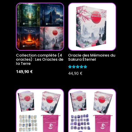
Collection complète (4
Oracle des Mémoires du
oracles) : Les Oracles de
Sakura Éternel
la Terre
Le
Le
149,90
€
Note
44,90
€
5.00
prix
prix
sur 5
initial
actuel
était :
est :
179,60 €.
149,90 €.