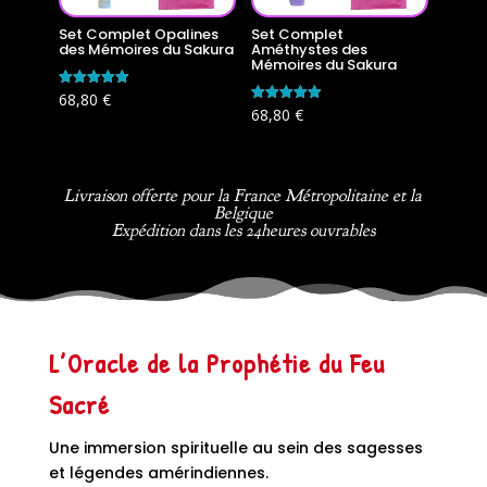
Set Complet Opalines
Set Complet
des Mémoires du Sakura
Améthystes des
Mémoires du Sakura
Note
68,80
€
5.00
Note
68,80
€
sur 5
5.00
sur 5
Livraison offerte pour la France Métropolitaine et la
Belgique
Expédition dans les 24heures ouvrables
L’Oracle de la Prophétie du Feu
Sacré
Une immersion spirituelle au sein des sagesses
et légendes amérindiennes.