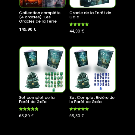
Collection complète
Oracle de la Forêt de
(4 oracles) : Les
Gaïa
Oracles de la Terre
Le
Le
149,90
€
Note
44,90
€
4.99
prix
prix
sur 5
initial
actuel
était :
est :
179,60 €.
149,90 €.
Set complet de la
Set Complet Rivière de
Forêt de Gaïa
la Forêt de Gaïa
Note
Note
68,80
€
68,80
€
4.96
5.00
sur 5
sur 5