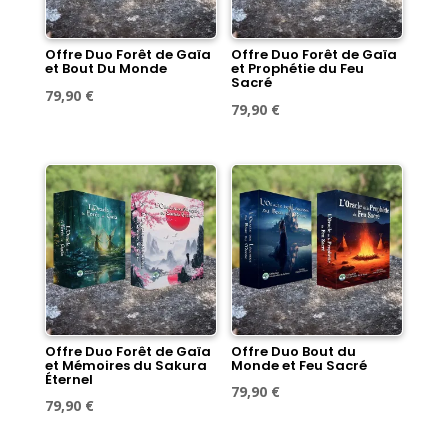
Offre Duo Forêt de Gaïa
Offre Duo Forêt de Gaïa
et Bout Du Monde
et Prophétie du Feu
Sacré
Le
Le
79,90
€
Le
Le
79,90
€
prix
prix
prix
prix
initial
actuel
initial
actuel
était :
est :
était :
est :
89,60 €.
79,90 €.
89,60 €.
79,90 €.
Offre Duo Forêt de Gaïa
Offre Duo Bout du
et Mémoires du Sakura
Monde et Feu Sacré
Éternel
Le
Le
79,90
€
Le
Le
79,90
€
prix
prix
prix
prix
initial
actuel