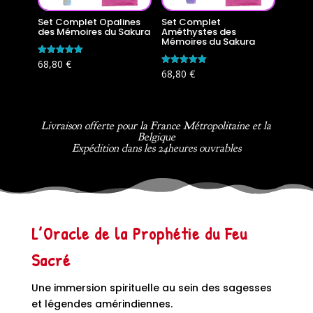
Set Complet Opalines
Set Complet
des Mémoires du Sakura
Améthystes des
Mémoires du Sakura
Note
68,80
€
5.00
Note
68,80
€
sur 5
5.00
sur 5
Livraison offerte pour la France Métropolitaine et la
Belgique
Expédition dans les 24heures ouvrables
L’Oracle de la Prophétie du Feu
Sacré
Une immersion spirituelle au sein des sagesses
et légendes amérindiennes.