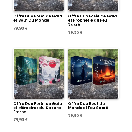
Offre Duo Forêt de Gaïa
Offre Duo Forêt de Gaïa
et Bout Du Monde
et Prophétie du Feu
Sacré
Le
Le
79,90
€
Le
Le
79,90
€
prix
prix
prix
prix
initial
actuel
initial
actuel
était :
est :
était :
est :
89,60 €.
79,90 €.
89,60 €.
79,90 €.
Offre Duo Forêt de Gaïa
Offre Duo Bout du
et Mémoires du Sakura
Monde et Feu Sacré
Éternel
Le
Le
79,90
€
Le
Le
79,90
€
prix
prix
prix
prix
initial
actuel