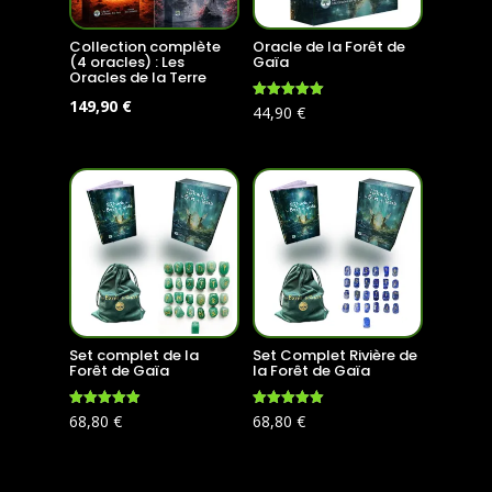
Collection complète
Oracle de la Forêt de
(4 oracles) : Les
Gaïa
Oracles de la Terre
Le
Le
149,90
€
Note
44,90
€
4.99
prix
prix
sur 5
initial
actuel
était :
est :
179,60 €.
149,90 €.
Set complet de la
Set Complet Rivière de
Forêt de Gaïa
la Forêt de Gaïa
Note
Note
68,80
€
68,80
€
4.96
5.00
sur 5
sur 5