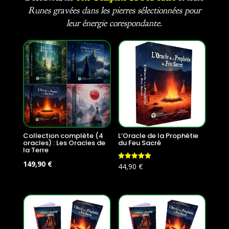
Runes gravées dans les pierres sélectionnées pour
leur énergie corespondante.
Collection complète (4
L’Oracle de la Prophétie
oracles) : Les Oracles de
du Feu Sacré
la Terre
Le
Le
149,90
€
Note
44,90
€
5.00
prix
prix
sur 5
initial
actuel
était :
est :
179,60 €.
149,90 €.