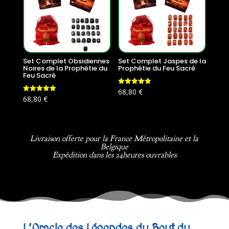
Set Complet Obsidiennes
Set Complet Jaspes de la
Noires de la Prophétie du
Prophétie du Feu Sacré
Feu Sacré
Note
68,80
€
5.00
Note
68,80
€
sur 5
5.00
sur 5
Livraison offerte pour la France Métropolitaine et la
Belgique
Expédition dans les 24heures ouvrables
L’Oracle des Légendes du Bout du