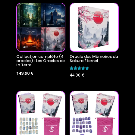
Collection complète (4
Oracle des Mémoires du
oracles) : Les Oracles de
Sakura Éternel
la Terre
Le
Le
149,90
€
Note
44,90
€
5.00
prix
prix
sur 5
initial
actuel
était :
est :
179,60 €.
149,90 €.