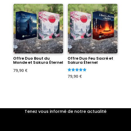
initial
actuel
était :
est :
était :
est :
89,60 €.
79,90 €.
89,60 €.
79,90 €.
Offre Duo Bout du
Offre Duo Feu Sacré et
Monde et Sakura Éternel
Sakura Éternel
Le
Le
79,90
€
Le
Le
Note
79,90
€
prix
prix
5.00
sur 5
prix
prix
initial
actuel
initial
actuel
était :
est :
était :
est :
89,60 €.
79,90 €.
89,60 €.
79,90 €.
Tenez vous informé de notre actualité