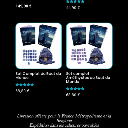
Le
Le
149,90
€
Note
44,90
€
5.00
prix
prix
sur 5
initial
actuel
était :
est :
179,60 €.
149,90 €.
Set Complet du Bout du
Set complet
Monde
Améthystes du Bout du
Monde
Note
68,80
€
5.00
Note
68,80
€
sur 5
5.00
sur 5
Livraison offerte pour la France Métropolitaine et la
Belgique
Expédition dans les 24heures ouvrables