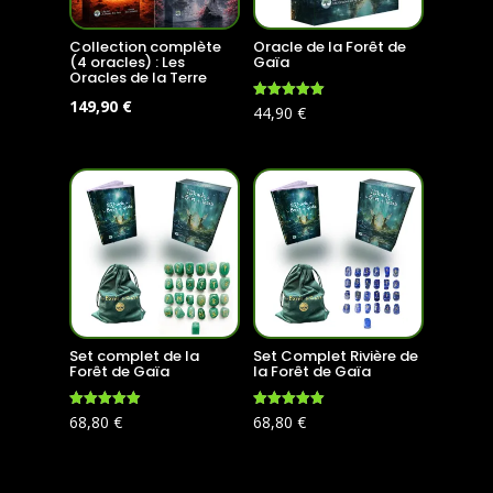
Collection complète
Oracle de la Forêt de
(4 oracles) : Les
Gaïa
Oracles de la Terre
Le
Le
149,90
€
Note
44,90
€
4.99
prix
prix
sur 5
initial
actuel
était :
est :
179,60 €.
149,90 €.
Set complet de la
Set Complet Rivière de
Forêt de Gaïa
la Forêt de Gaïa
Note
Note
68,80
€
68,80
€
4.96
5.00
sur 5
sur 5