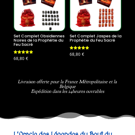
Set Complet Obsidiennes
Set Complet Jaspes de la
Noires de la Prophétie du
Prophétie du Feu Sacré
Feu Sacré
Note
68,80
€
5.00
Note
68,80
€
sur 5
5.00
sur 5
Livraison offerte pour la France Métropolitaine et la
Belgique
Expédition dans les 24heures ouvrables
L’Oracle des Légendes du Bout du