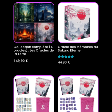
Collection complète (4
Oracle des Mémoires du
oracles) : Les Oracles de
Sakura Éternel
la Terre
Le
Le
149,90
€
Note
44,90
€
5.00
prix
prix
sur 5
initial
actuel
était :
est :
179,60 €.
149,90 €.