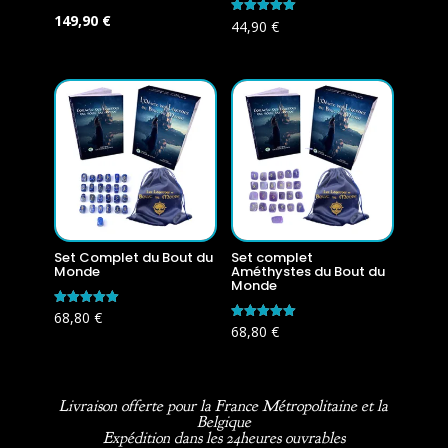
Le
Le
149,90
€
Note
44,90
€
5.00
prix
prix
sur 5
initial
actuel
était :
est :
179,60 €.
149,90 €.
Set Complet du Bout du
Set complet
Monde
Améthystes du Bout du
Monde
Note
68,80
€
5.00
Note
68,80
€
sur 5
5.00
sur 5
Livraison offerte pour la France Métropolitaine et la
Belgique
Expédition dans les 24heures ouvrables