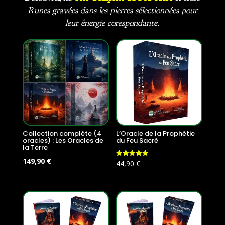
Runes gravées dans les pierres sélectionnées pour
leur énergie corespondante.
Collection complète (4
L’Oracle de la Prophétie
oracles) : Les Oracles de
du Feu Sacré
la Terre
Le
Le
149,90
€
Note
44,90
€
5.00
prix
prix
sur 5
initial
actuel
était :
est :
179,60 €.
149,90 €.