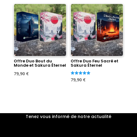
initial
actuel
était :
est :
était :
est :
89,60 €.
79,90 €.
89,60 €.
79,90 €.
Offre Duo Bout du
Offre Duo Feu Sacré et
Monde et Sakura Éternel
Sakura Éternel
Le
Le
79,90
€
Le
Le
Note
79,90
€
prix
prix
5.00
sur 5
prix
prix
initial
actuel
initial
actuel
était :
est :
était :
est :
89,60 €.
79,90 €.
89,60 €.
79,90 €.
Tenez vous informé de notre actualité