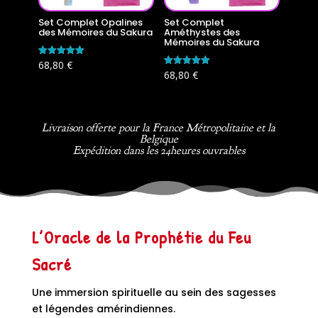
Set Complet Opalines
Set Complet
des Mémoires du Sakura
Améthystes des
Mémoires du Sakura
Note
68,80
€
5.00
Note
68,80
€
sur 5
5.00
sur 5
Livraison offerte pour la France Métropolitaine et la
Belgique
Expédition dans les 24heures ouvrables
L’Oracle de la Prophétie du Feu
Sacré
Une immersion spirituelle au sein des sagesses
et légendes amérindiennes.