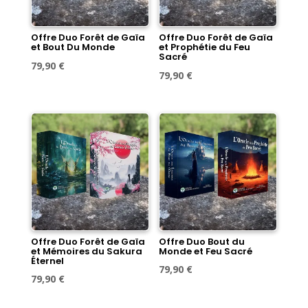
Offre Duo Forêt de Gaïa
Offre Duo Forêt de Gaïa
et Bout Du Monde
et Prophétie du Feu
Sacré
Le
Le
79,90
€
Le
Le
79,90
€
prix
prix
prix
prix
initial
actuel
initial
actuel
était :
est :
était :
est :
89,60 €.
79,90 €.
89,60 €.
79,90 €.
Offre Duo Forêt de Gaïa
Offre Duo Bout du
et Mémoires du Sakura
Monde et Feu Sacré
Éternel
Le
Le
79,90
€
Le
Le
79,90
€
prix
prix
prix
prix
initial
actuel