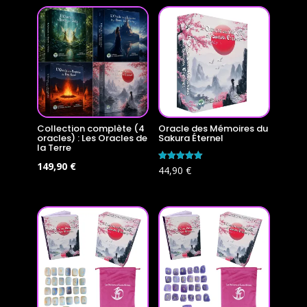
Collection complète (4
Oracle des Mémoires du
oracles) : Les Oracles de
Sakura Éternel
la Terre
Le
Le
149,90
€
Note
44,90
€
5.00
prix
prix
sur 5
initial
actuel
était :
est :
179,60 €.
149,90 €.