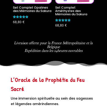
Set Complet Opalines
Set Complet
des Mémoires du Sakura
Améthystes des
Mémoires du Sakura
Note
68,80
€
5.00
Note
68,80
€
sur 5
5.00
sur 5
Livraison offerte pour la France Métropolitaine et la
Belgique
Expédition dans les 24heures ouvrables
L’Oracle de la Prophétie du Feu
Sacré
Une immersion spirituelle au sein des sagesses
et légendes amérindiennes.