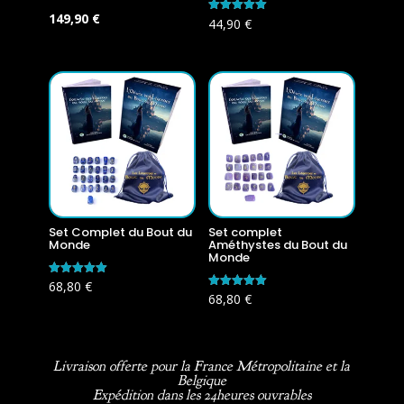
Le
Le
149,90
€
Note
44,90
€
5.00
prix
prix
sur 5
initial
actuel
était :
est :
179,60 €.
149,90 €.
Set Complet du Bout du
Set complet
Monde
Améthystes du Bout du
Monde
Note
68,80
€
5.00
Note
68,80
€
sur 5
5.00
sur 5
Livraison offerte pour la France Métropolitaine et la
Belgique
Expédition dans les 24heures ouvrables