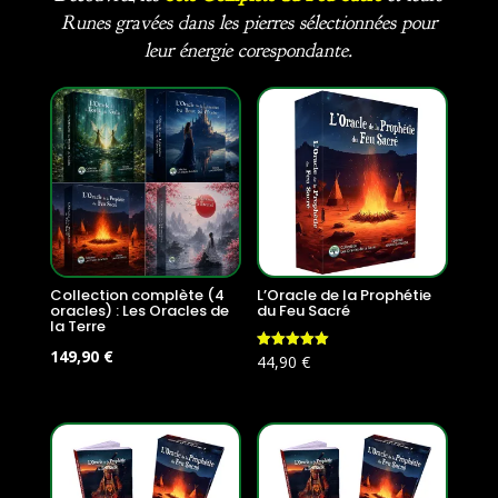
Runes gravées dans les pierres sélectionnées pour
leur énergie corespondante.
Collection complète (4
L’Oracle de la Prophétie
oracles) : Les Oracles de
du Feu Sacré
la Terre
Le
Le
149,90
€
Note
44,90
€
5.00
prix
prix
sur 5
initial
actuel
était :
est :
179,60 €.
149,90 €.