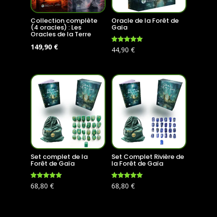
Collection complète
Oracle de la Forêt de
(4 oracles) : Les
Gaïa
Oracles de la Terre
Le
Le
149,90
€
Note
44,90
€
4.99
prix
prix
sur 5
initial
actuel
était :
est :
179,60 €.
149,90 €.
Set complet de la
Set Complet Rivière de
Forêt de Gaïa
la Forêt de Gaïa
Note
Note
68,80
€
68,80
€
4.96
5.00
sur 5
sur 5