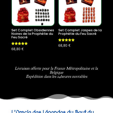
Set Complet Obsidiennes
Set Complet Jaspes de la
Noires de la Prophétie du
Prophétie du Feu Sacré
Feu Sacré
Note
68,80
€
5.00
Note
68,80
€
sur 5
5.00
sur 5
Livraison offerte pour la France Métropolitaine et la
Belgique
Expédition dans les 24heures ouvrables
L’Oracle des Légendes du Bout du