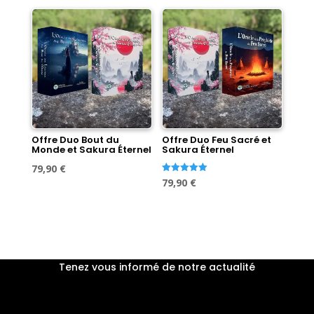
initial
actuel
était :
est :
était :
est :
89,60 €.
79,90 €.
89,60 €.
79,90 €.
Offre Duo Bout du
Offre Duo Feu Sacré et
Monde et Sakura Éternel
Sakura Éternel
Le
Le
79,90
€
Le
Le
Note
79,90
€
prix
prix
5.00
sur 5
prix
prix
initial
actuel
initial
actuel
était :
est :
était :
est :
89,60 €.
79,90 €.
89,60 €.
79,90 €.
Tenez vous informé de notre actualité