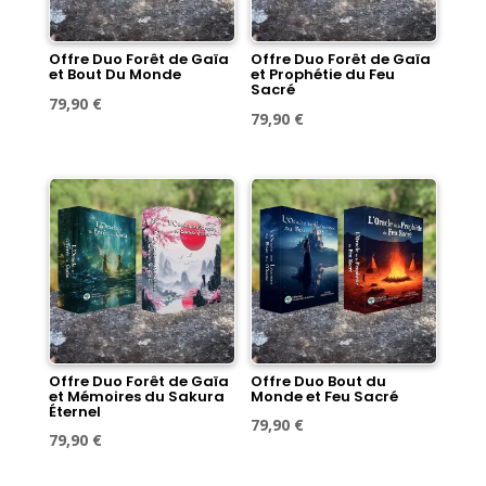
Offre Duo Forêt de Gaïa
Offre Duo Forêt de Gaïa
et Bout Du Monde
et Prophétie du Feu
Sacré
Le
Le
79,90
€
Le
Le
79,90
€
prix
prix
prix
prix
initial
actuel
initial
actuel
était :
est :
était :
est :
89,60 €.
79,90 €.
89,60 €.
79,90 €.
Offre Duo Forêt de Gaïa
Offre Duo Bout du
et Mémoires du Sakura
Monde et Feu Sacré
Éternel
Le
Le
79,90
€
Le
Le
79,90
€
prix
prix
prix
prix
initial
actuel