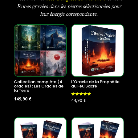
Runes gravées dans les pierres sélectionnées pour
leur énergie corespondante.
Collection complète (4
L’Oracle de la Prophétie
oracles) : Les Oracles de
du Feu Sacré
la Terre
Le
Le
149,90
€
Note
44,90
€
5.00
prix
prix
sur 5
initial
actuel
était :
est :
179,60 €.
149,90 €.