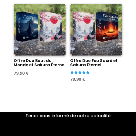
initial
actuel
était :
est :
était :
est :
89,60 €.
79,90 €.
89,60 €.
79,90 €.
Offre Duo Bout du
Offre Duo Feu Sacré et
Monde et Sakura Éternel
Sakura Éternel
Le
Le
79,90
€
Le
Le
Note
79,90
€
prix
prix
5.00
sur 5
prix
prix
initial
actuel
initial
actuel
était :
est :
était :
est :
89,60 €.
79,90 €.
89,60 €.
79,90 €.
Tenez vous informé de notre actualité