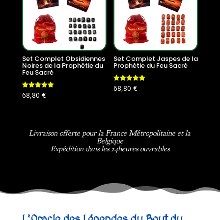
Set Complet Obsidiennes
Set Complet Jaspes de la
Noires de la Prophétie du
Prophétie du Feu Sacré
Feu Sacré
Note
68,80
€
5.00
Note
68,80
€
sur 5
5.00
sur 5
Livraison offerte pour la France Métropolitaine et la
Belgique
Expédition dans les 24heures ouvrables
L’Oracle des Légendes du Bout du