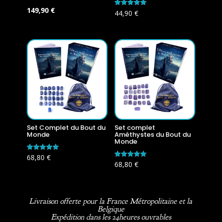
Le
Le
149,90
€
Note
44,90
€
5.00
prix
prix
sur 5
initial
actuel
était :
est :
179,60 €.
149,90 €.
Set Complet du Bout du
Set complet
Monde
Améthystes du Bout du
Monde
Note
68,80
€
5.00
Note
68,80
€
sur 5
5.00
sur 5
Livraison offerte pour la France Métropolitaine et la
Belgique
Expédition dans les 24heures ouvrables