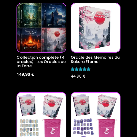
Collection complète (4
Oracle des Mémoires du
oracles) : Les Oracles de
Sakura Éternel
la Terre
Le
Le
149,90
€
Note
44,90
€
5.00
prix
prix
sur 5
initial
actuel
était :
est :
179,60 €.
149,90 €.