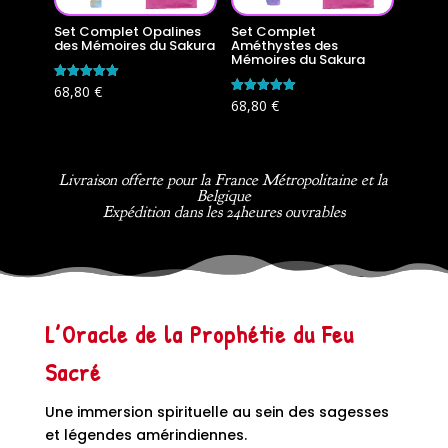
Set Complet Opalines
Set Complet
des Mémoires du Sakura
Améthystes des
Mémoires du Sakura
Note
68,80
€
5.00
Note
68,80
€
sur 5
5.00
sur 5
Livraison offerte pour la France Métropolitaine et la
Belgique
Expédition dans les 24heures ouvrables
L’Oracle de la Prophétie du Feu
Sacré
Une immersion spirituelle au sein des sagesses
et légendes amérindiennes.