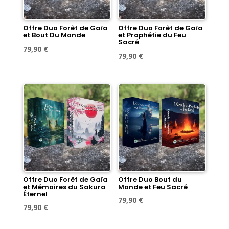
Offre Duo Forêt de Gaïa
Offre Duo Forêt de Gaïa
et Bout Du Monde
et Prophétie du Feu
Sacré
Le
Le
79,90
€
Le
Le
79,90
€
prix
prix
prix
prix
initial
actuel
initial
actuel
était :
est :
était :
est :
89,60 €.
79,90 €.
89,60 €.
79,90 €.
Offre Duo Forêt de Gaïa
Offre Duo Bout du
et Mémoires du Sakura
Monde et Feu Sacré
Éternel
Le
Le
79,90
€
Le
Le
79,90
€
prix
prix
prix
prix
initial
actuel