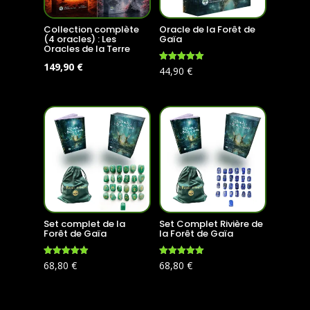
Collection complète
Oracle de la Forêt de
(4 oracles) : Les
Gaïa
Oracles de la Terre
Le
Le
149,90
€
Note
44,90
€
4.99
prix
prix
sur 5
initial
actuel
était :
est :
179,60 €.
149,90 €.
Set complet de la
Set Complet Rivière de
Forêt de Gaïa
la Forêt de Gaïa
Note
Note
68,80
€
68,80
€
4.96
5.00
sur 5
sur 5